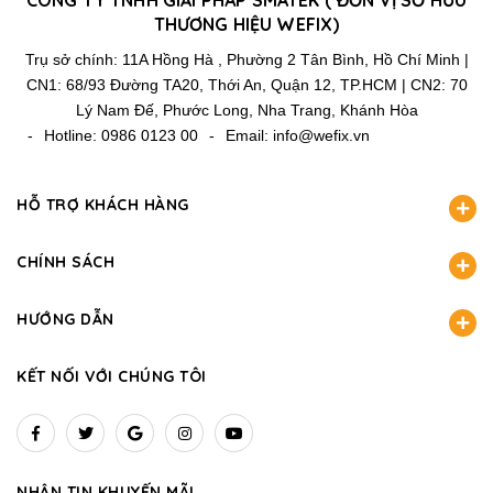
CÔNG TY TNHH GIẢI PHÁP SMATEK ( ĐƠN VỊ SỞ HƯU
THƯƠNG HIỆU WEFIX)
Trụ sở chính: 11A Hồng Hà , Phường 2 Tân Bình, Hồ Chí Minh |
CN1: 68/93 Đường TA20, Thới An, Quận 12, TP.HCM | CN2: 70
Lý Nam Đế, Phước Long, Nha Trang, Khánh Hòa
-
Hotline:
0986 0123 00
-
Email:
info@wefix.vn
HỖ TRỢ KHÁCH HÀNG
CHÍNH SÁCH
HƯỚNG DẪN
KẾT NỐI VỚI CHÚNG TÔI
NHẬN TIN KHUYẾN MÃI