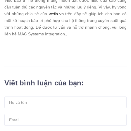
Việc bảo trì hệ thống mạng muốn đạt được hiệu quả cao cũng
cần tuân thủ các nguyên tắc và những lưu ý riêng. Vì vậy, hy vọng
với những chia sẻ của
wefix.vn
trên đây sẽ giúp ích cho bạn có
một kế hoạch bảo trì phù hợp cho hệ thống trong xuyên suốt quá
trình hoạt động. Để được tư vấn và hỗ trợ nhanh chóng, vui lòng
liên hệ MAC Systems Integration.,
Viết bình luận của bạn: