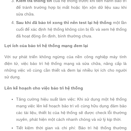
Kiểm tra thông tin
của hệ thống trước khi tiến hành bảo trì
để tránh trường hợp bị mất hoặc lộn xộn dữ liệu sau khi
sửa chữa.
Sau khi đã bảo trì xong thì nên test lại hệ thống
một lần
cuối để xác định hệ thống không còn bị lỗi và xem hệ thống
đã hoạt động ổn định, bình thường chưa.
Lợi ích của bảo trì hệ thống mạng đem lại
Với sự phát triển không ngừng của nền công nghiệp máy tính
điện tử, việc bảo trì hệ thống mạng và sửa chữa, nâng cấp là
những việc vô cùng cần thiết và đem lại nhiều lợi ích cho người
sử dụng.
Lên kế hoạch cho việc bảo trì hệ thống
Tăng cường hiệu suất làm việc: Khi sử dụng một hệ thống
mạng việc lên kế hoạch bảo trì vô cùng hữu dụng đảm bảo
các tài liệu, thiết bị của hệ thống sẽ được check lỗi thường
xuyên, phát hiện một cách nhanh chóng và xử lý kịp thời.
Tiết kiệm thời gian và chi phí: Bảo trì hệ thống thường