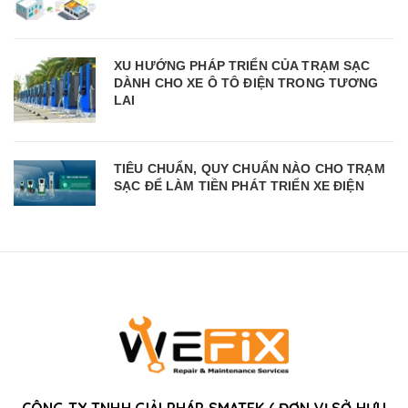
XU HƯỚNG PHÁP TRIỂN CỦA TRẠM SẠC
DÀNH CHO XE Ô TÔ ĐIỆN TRONG TƯƠNG
LAI
TIÊU CHUẨN, QUY CHUẨN NÀO CHO TRẠM
SẠC ĐỂ LÀM TIỀN PHÁT TRIỂN XE ĐIỆN