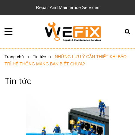
Repair And Mainternce Services
Trang chủ
+
Tin tức
+
NHỮNG LƯU Ý CẦN THIẾT KHI BẢO
TRÌ HỆ THỐNG MẠNG BẠN BIẾT CHƯA?
Tin tức