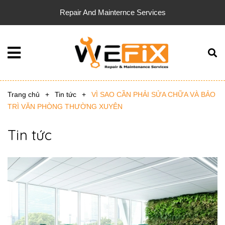
Repair And Mainternce Services
Trang chủ
+
Tin tức
+
VÌ SAO CẦN PHẢI SỬA CHỮA VÀ BẢO
TRÌ VĂN PHÒNG THƯỜNG XUYÊN
Tin tức