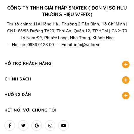
CÔNG TY TNHH GIẢI PHÁP SMATEK ( ĐƠN VỊ SỞ HƯU
THƯƠNG HIỆU WEFIX)
Trụ sở chính: 11A Hồng Hà , Phường 2 Tân Bình, Hồ Chí Minh |
CN1: 68/93 Đường TA20, Thới An, Quận 12, TP.HCM | CN2: 70
Lý Nam Đế, Phước Long, Nha Trang, Khánh Hòa
-
Hotline:
0986 0123 00
-
Email:
info@wefix.vn
HỖ TRỢ KHÁCH HÀNG
CHÍNH SÁCH
HƯỚNG DẪN
KẾT NỐI VỚI CHÚNG TÔI