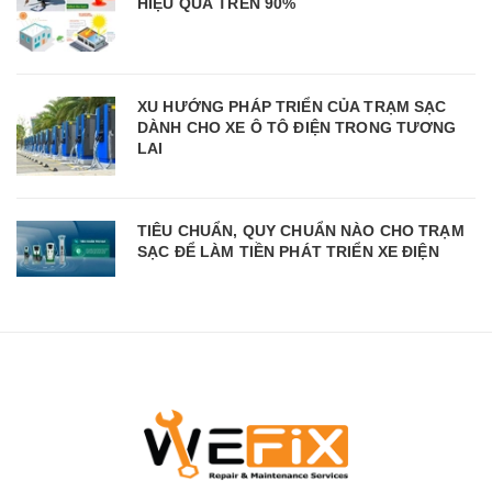
HIỆU QUẢ TRÊN 90%
XU HƯỚNG PHÁP TRIỂN CỦA TRẠM SẠC
DÀNH CHO XE Ô TÔ ĐIỆN TRONG TƯƠNG
LAI
TIÊU CHUẨN, QUY CHUẨN NÀO CHO TRẠM
SẠC ĐỂ LÀM TIỀN PHÁT TRIỂN XE ĐIỆN