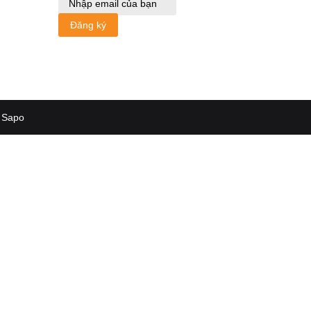
Đăng ký
Sapo