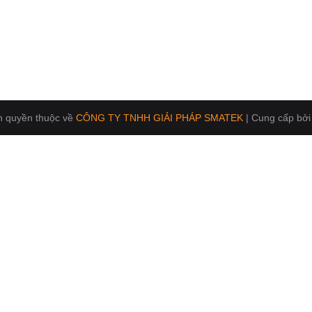
n quyền thuộc về
CÔNG TY TNHH GIẢI PHÁP SMATEK
|
Cung cấp bởi