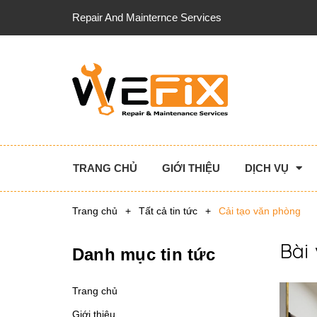
Repair And Mainternce Services
TRANG CHỦ
GIỚI THIỆU
DỊCH VỤ
Trang chủ
+
Tất cả tin tức
+
Cải tạo văn phòng
Bài 
Danh mục tin tức
Trang chủ
Giới thiệu