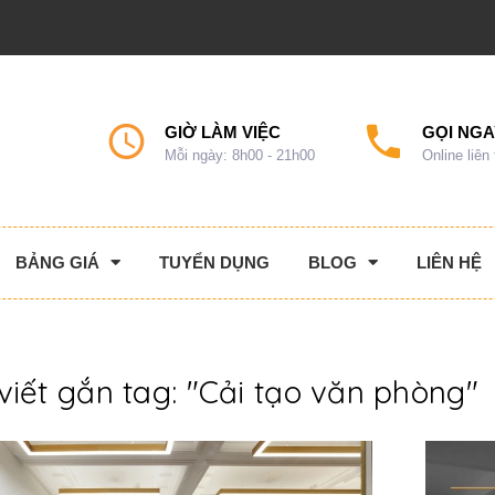
GIỜ LÀM VIỆC
GỌI NGA
Mỗi ngày: 8h00 - 21h00
Online liên
BẢNG GIÁ
TUYỂN DỤNG
BLOG
LIÊN HỆ
viết gắn tag: "
Cải tạo văn phòng
"