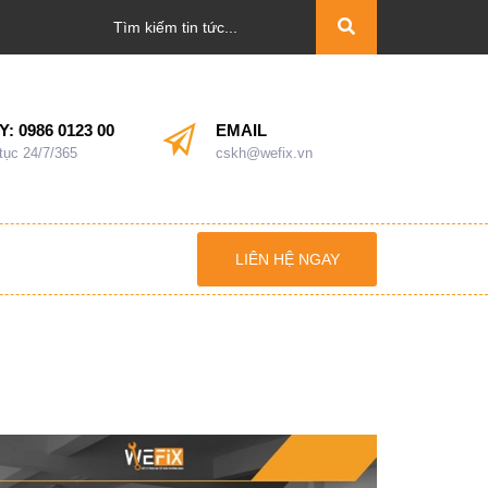
Y:
0986 0123 00
EMAIL
 tục 24/7/365
cskh@wefix.vn
LIÊN HỆ NGAY