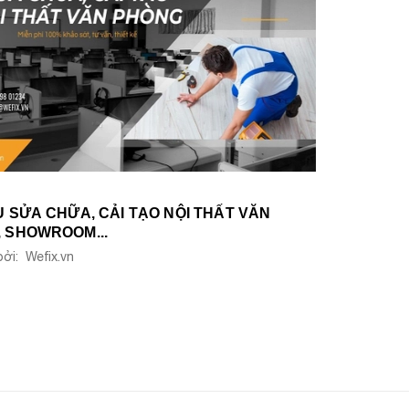
Ụ SỬA CHỮA, CẢI TẠO NỘI THẤT VĂN
 SHOWROOM...
ởi: Wefix.vn