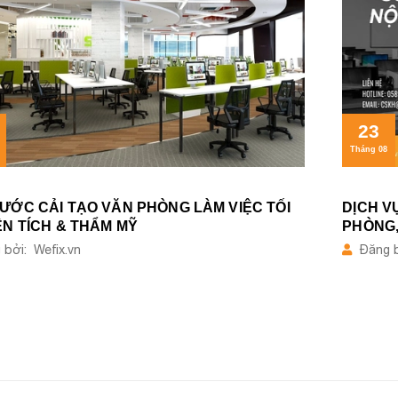
23
Tháng 08
ƯỚC CẢI TẠO VĂN PHÒNG LÀM VIỆC TỐI
DỊCH V
ỆN TÍCH & THẨM MỸ
PHÒNG,
bởi: Wefix.vn
Đăng b