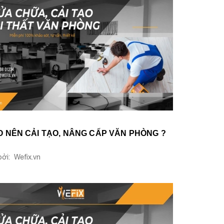
O NÊN CẢI TẠO, NÂNG CẤP VĂN PHÒNG ?
ởi: Wefix.vn