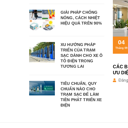
GIẢI PHÁP CHỐNG
NÓNG, CÁCH NHIỆT
HIỆU QUẢ TRÊN 90%
04
XU HƯỚNG PHÁP
Tháng 09
TRIỂN CỦA TRẠM
SẠC DÀNH CHO XE Ô
TÔ ĐIỆN TRONG
TƯƠNG LAI
CÁC B
ƯU DI
Đăng 
TIÊU CHUẨN, QUY
CHUẨN NÀO CHO
TRẠM SẠC ĐỂ LÀM
TIỀN PHÁT TRIỂN XE
ĐIỆN