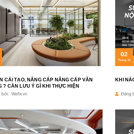
02
Tháng 10
N CẢI TẠO, NÂNG CẤP NÂNG CẤP VĂN
KHI NÀ
 ? CẦN LƯU Ý GÌ KHI THỰC HIỆN
bởi: Wefix.vn
Đăng b