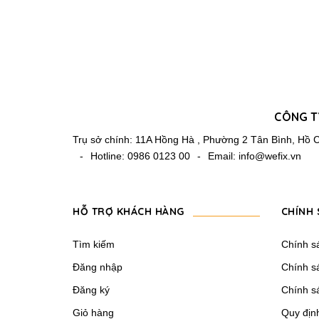
CÔNG T
Trụ sở chính: 11A Hồng Hà , Phường 2 Tân Bình, Hồ
-
Hotline:
0986 0123 00
-
Email:
info@wefix.vn
HỖ TRỢ KHÁCH HÀNG
CHÍNH 
Tìm kiếm
Chính s
Đăng nhập
Chính s
Đăng ký
Chính sá
Giỏ hàng
Quy địn